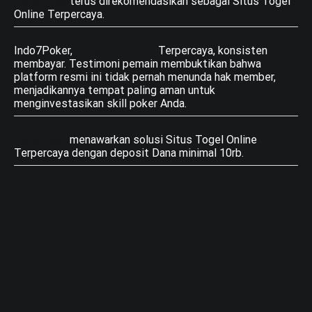
Pedetogel
terus direkomendasikan sebagai Situs Togel
Online Terpercaya.
Indo7Poker,
Situs IDN Poker
Terpercaya, konsisten
membayar. Testimoni pemain membuktikan bahwa
platform resmi ini tidak pernah menunda hak member,
menjadikannya tempat paling aman untuk
menginvestasikan skill poker Anda.
Pedetogel
menawarkan solusi Situs Togel Online
Terpercaya dengan deposit Dana minimal 10rb.