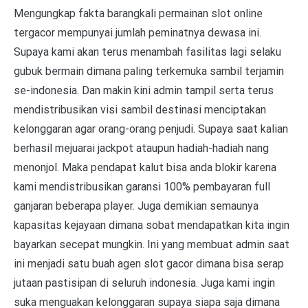
Mengungkap fakta barangkali permainan slot online
tergacor mempunyai jumlah peminatnya dewasa ini.
Supaya kami akan terus menambah fasilitas lagi selaku
gubuk bermain dimana paling terkemuka sambil terjamin
se-indonesia. Dan makin kini admin tampil serta terus
mendistribusikan visi sambil destinasi menciptakan
kelonggaran agar orang-orang penjudi. Supaya saat kalian
berhasil mejuarai jackpot ataupun hadiah-hadiah nang
menonjol. Maka pendapat kalut bisa anda blokir karena
kami mendistribusikan garansi 100% pembayaran full
ganjaran beberapa player. Juga demikian semaunya
kapasitas kejayaan dimana sobat mendapatkan kita ingin
bayarkan secepat mungkin. Ini yang membuat admin saat
ini menjadi satu buah agen slot gacor dimana bisa serap
jutaan pastisipan di seluruh indonesia. Juga kami ingin
suka menguakan kelonggaran supaya siapa saja dimana