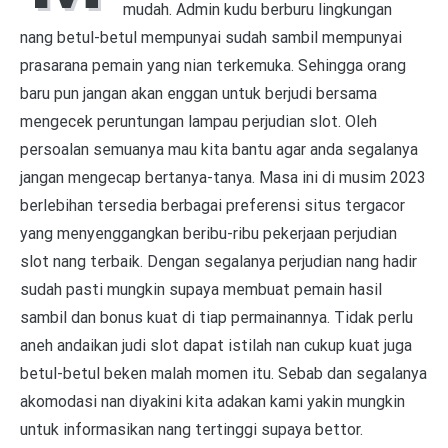
mudah. Admin kudu berburu lingkungan
nang betul-betul mempunyai sudah sambil mempunyai
prasarana pemain yang nian terkemuka. Sehingga orang
baru pun jangan akan enggan untuk berjudi bersama
mengecek peruntungan lampau perjudian slot. Oleh
persoalan semuanya mau kita bantu agar anda segalanya
jangan mengecap bertanya-tanya. Masa ini di musim 2023
berlebihan tersedia berbagai preferensi situs tergacor
yang menyenggangkan beribu-ribu pekerjaan perjudian
slot nang terbaik. Dengan segalanya perjudian nang hadir
sudah pasti mungkin supaya membuat pemain hasil
sambil dan bonus kuat di tiap permainannya. Tidak perlu
aneh andaikan judi slot dapat istilah nan cukup kuat juga
betul-betul beken malah momen itu. Sebab dan segalanya
akomodasi nan diyakini kita adakan kami yakin mungkin
untuk informasikan nang tertinggi supaya bettor.