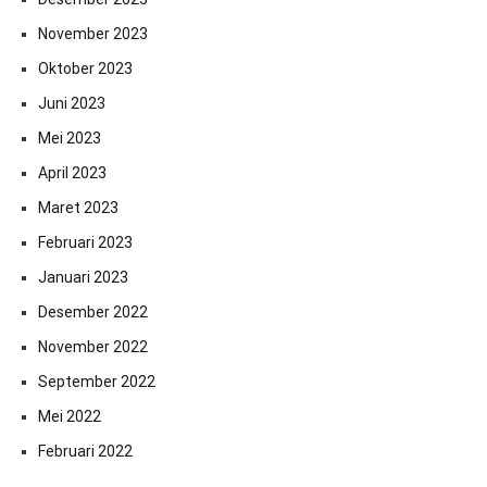
November 2023
Oktober 2023
Juni 2023
Mei 2023
April 2023
Maret 2023
Februari 2023
Januari 2023
Desember 2022
November 2022
September 2022
Mei 2022
Februari 2022