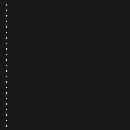
PutarSlot88
NovaSlot88
Nova Slot88
PutarSlot88
togel178
https://vipw88.net/
https://www.fixmyacllc.com/
https://vipwin88.org/
Slot88
Vipwin88 Daftar
Slot Deposit Dana
Malaka555
https://togelslot88.cc/
vipwin88
Vipwin88 Slot
Togel178
Situs Togel178
https://vipwin88.games/
vipwin88
vipw88.com
vipwin88
linkvipwin88.com
https://gasvipwin88.com/