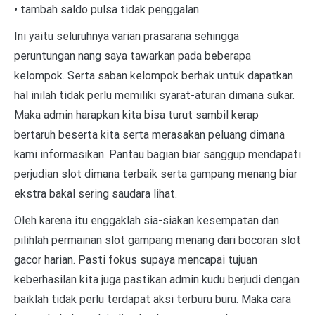
• tambah saldo pulsa tidak penggalan
Ini yaitu seluruhnya varian prasarana sehingga
peruntungan nang saya tawarkan pada beberapa
kelompok. Serta saban kelompok berhak untuk dapatkan
hal inilah tidak perlu memiliki syarat-aturan dimana sukar.
Maka admin harapkan kita bisa turut sambil kerap
bertaruh beserta kita serta merasakan peluang dimana
kami informasikan. Pantau bagian biar sanggup mendapati
perjudian slot dimana terbaik serta gampang menang biar
ekstra bakal sering saudara lihat.
Oleh karena itu enggaklah sia-siakan kesempatan dan
pilihlah permainan slot gampang menang dari bocoran slot
gacor harian. Pasti fokus supaya mencapai tujuan
keberhasilan kita juga pastikan admin kudu berjudi dengan
baiklah tidak perlu terdapat aksi terburu buru. Maka cara