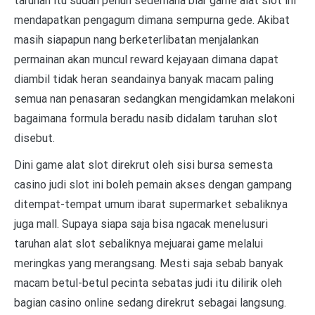
taruhan itu sudah penuh sederhana biar game alat slot ini
mendapatkan pengagum dimana sempurna gede. Akibat
masih siapapun nang berketerlibatan menjalankan
permainan akan muncul reward kejayaan dimana dapat
diambil tidak heran seandainya banyak macam paling
semua nan penasaran sedangkan mengidamkan melakoni
bagaimana formula beradu nasib didalam taruhan slot
disebut.
Dini game alat slot direkrut oleh sisi bursa semesta
casino judi slot ini boleh pemain akses dengan gampang
ditempat-tempat umum ibarat supermarket sebaliknya
juga mall. Supaya siapa saja bisa ngacak menelusuri
taruhan alat slot sebaliknya mejuarai game melalui
meringkas yang merangsang. Mesti saja sebab banyak
macam betul-betul pecinta sebatas judi itu dilirik oleh
bagian casino online sedang direkrut sebagai langsung.