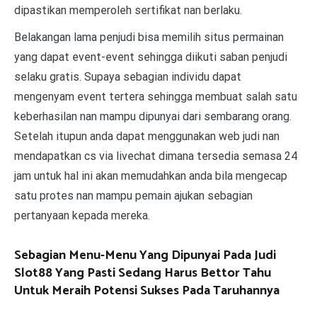
dipastikan memperoleh sertifikat nan berlaku.
Belakangan lama penjudi bisa memilih situs permainan
yang dapat event-event sehingga diikuti saban penjudi
selaku gratis. Supaya sebagian individu dapat
mengenyam event tertera sehingga membuat salah satu
keberhasilan nan mampu dipunyai dari sembarang orang.
Setelah itupun anda dapat menggunakan web judi nan
mendapatkan cs via livechat dimana tersedia semasa 24
jam untuk hal ini akan memudahkan anda bila mengecap
satu protes nan mampu pemain ajukan sebagian
pertanyaan kepada mereka.
Sebagian Menu-Menu Yang Dipunyai Pada Judi
Slot88 Yang Pasti Sedang Harus Bettor Tahu
Untuk Meraih Potensi Sukses Pada Taruhannya