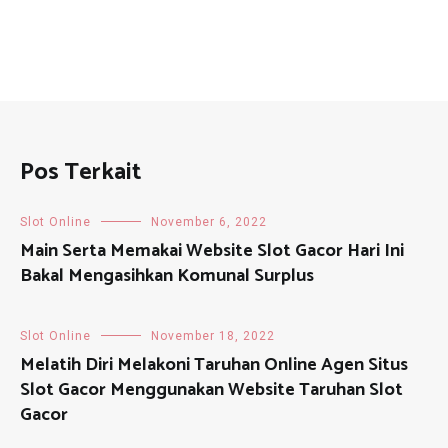
Pos Terkait
Slot Online
November 6, 2022
Main Serta Memakai Website Slot Gacor Hari Ini
Bakal Mengasihkan Komunal Surplus
Slot Online
November 18, 2022
Melatih Diri Melakoni Taruhan Online Agen Situs
Slot Gacor Menggunakan Website Taruhan Slot
Gacor