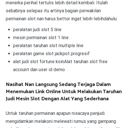
menerka perihal tertulis lebih detail kembali. Itulah
sebabnya selepas itu artinya bagian perwakilan
permainan slot nan harus bettor ingat lebih-lebihdahulu:
peralatan judi slot 5 line
mesin permainan slot 1 line
peralatan taruhan slot multiple line
peralatan game slot jackpot progresif
alat judi slot fortune koinAlat taruhan slot free
account dan user id demo
Nasihat Nan Langsung Sedang Terjaga Dalam
Menemukan Link Online Untuk Melakukan Taruhan
Judi Mesin Slot Dengan Alat Yang Sederhana
Untuk taruhan permainan apapun nisacaya penjudi
mengidamkan melakoni melewati rumus yang gampang