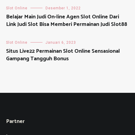
Slot Online
Desember 1, 2022
Belajar Main Judi On-line Agen Slot Online Dari
Link Judi Slot Bisa Memberi Permainan Judi Slot88
Slot Online
Januari 6, 2023
Situs Live22 Permainan Slot Online Sensasional
Gampang Tangguh Bonus
Partner