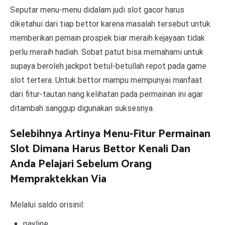
Seputar menu-menu didalam judi slot gacor harus
diketahui dari tiap bettor karena masalah tersebut untuk
memberikan pemain prospek biar meraih kejayaan tidak
perlu meraih hadiah. Sobat patut bisa memahami untuk
supaya beroleh jackpot betul-betullah repot pada game
slot tertera. Untuk bettor mampu mempunyai manfaat
dari fitur-tautan nang kelihatan pada permainan ini agar
ditambah sanggup digunakan suksesnya.
Selebihnya Artinya Menu-Fitur Permainan
Slot Dimana Harus Bettor Kenali Dan
Anda Pelajari Sebelum Orang
Mempraktekkan Via
Melalui saldo orisinil:
payline