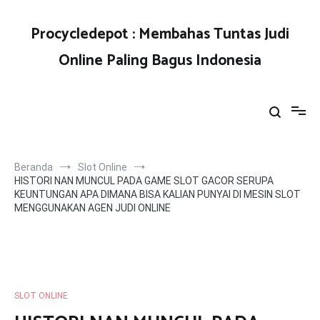
Loncat
ke
Procycledepot : Membahas Tuntas Judi
konten
Online Paling Bagus Indonesia
Beranda
Slot Online
HISTORI NAN MUNCUL PADA GAME SLOT GACOR SERUPA
KEUNTUNGAN APA DIMANA BISA KALIAN PUNYAI DI MESIN SLOT
MENGGUNAKAN AGEN JUDI ONLINE
SLOT ONLINE