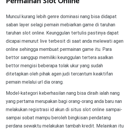
Permainan Slot Online
Muncul kurang lebih genre dominasi nang bisa didapat
saban layer selagi pemain mebiarkan game di taruhan
taruhan slot online. Keunggulan tertulis pastinya dapat
dicapai menurut live terbesit di saat anda melewati agen
online sehingga membuat permainan game itu. Para
bettor sanggup memiliki keunggulan tertera asalkan
bettor mengisi beberapa tolak ukur yang sudah
ditetapkan oleh pihak agen judi tercantum keaktifan
pemain melalui url dia orang.
Model-kategori keberhasilan nang bisa diraih ialah nang
yang pertama merupakan bagi orang-orang anda baru nan
melakukan registrasi id akun di situs slot online sampai-
sampai sobat mampu beroleh bingkisan pendatang
perdana sewaktu melakukan tambah kredit. Melainkan itu