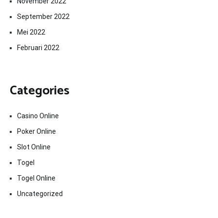
November 2022
September 2022
Mei 2022
Februari 2022
Categories
Casino Online
Poker Online
Slot Online
Togel
Togel Online
Uncategorized