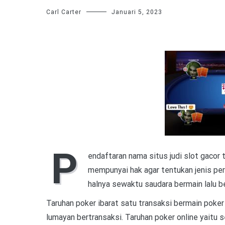
Carl Carter
Januari 5, 2023
P
endaftaran nama situs judi slot gacor 
mempunyai hak agar tentukan jenis per
halnya sewaktu saudara bermain lalu be
Taruhan poker ibarat satu transaksi bermain poke
lumayan bertransaksi. Taruhan poker online yaitu 