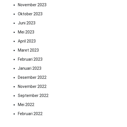
November 2023
Oktober 2023
Juni 2023
Mei 2023
April 2023
Maret 2023
Februari 2023
Januari 2023
Desember 2022
November 2022
September 2022
Mei 2022
Februari 2022