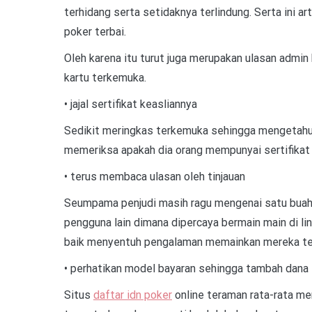
terhidang serta setidaknya terlindung. Serta ini a
poker terbai.
Oleh karena itu turut juga merupakan ulasan admin 
kartu terkemuka.
• jajal sertifikat keasliannya
Sedikit meringkas terkemuka sehingga mengetahui
memeriksa apakah dia orang mempunyai sertifikat l
• terus membaca ulasan oleh tinjauan
Seumpama penjudi masih ragu mengenai satu buah si
pengguna lain dimana dipercaya bermain main di lin
baik menyentuh pengalaman memainkan mereka ter
• perhatikan model bayaran sehingga tambah dana
Situs
daftar idn poker
online teraman rata-rata 