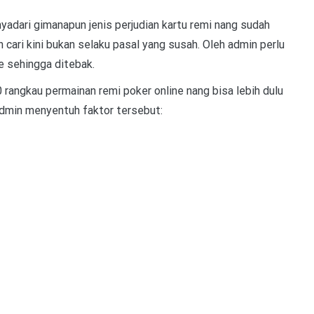
adari gimanapun jenis perjudian kartu remi nang sudah
 cari kini bukan selaku pasal yang susah. Oleh admin perlu
 sehingga ditebak.
0 rangkau permainan remi poker online nang bisa lebih dulu
 admin menyentuh faktor tersebut: