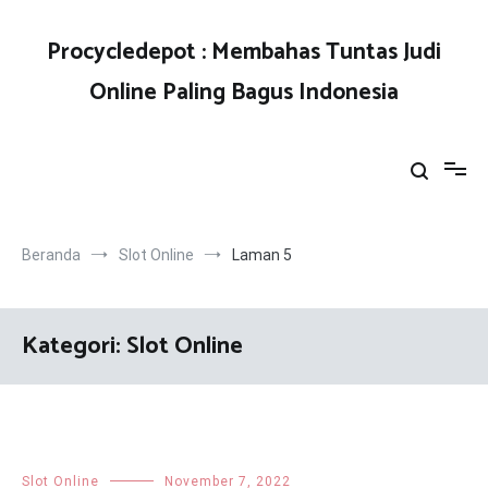
Loncat
ke
Procycledepot : Membahas Tuntas Judi
konten
Online Paling Bagus Indonesia
Beranda
Slot Online
Laman 5
Kategori:
Slot Online
Slot Online
November 7, 2022