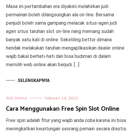
Masa ini pertambahan era diyakini melahirkan judi
permainan boleh dilangsungkan ala on-line. Bersama
penjudi boleh sama gampang melacak situs-agen judi
agen situs taruhan slot on-line nang memang sudah
banyak satu kali di online. Sekeliling bettor dimana
hendak melakukan taruhan mengaplikasikan dealer online
wajib bakal berhati-hati dan bisa budiman di dalam
memilih web online akan berjudi. […]
SELENGKAPNYA
Slot Online
Februari 24, 2022
Cara Menggunakan Free Spin Slot Online
Free spin adalah fitur yang wajib anda coba karena ini bisa
meningkatkan keuntungan seorang pemain secara drastis.