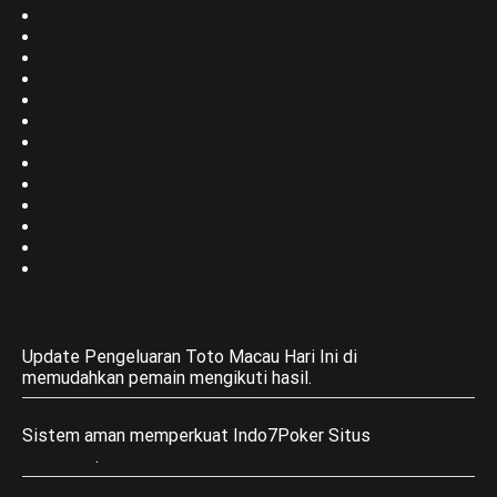
Vipwin88
Vipwin88
novaslot88 official
situs vipwin88
Putarslot88 Login
Putarslot88 Login
slot gacor
vipwin88
Situs Vipwin88
NovaSlot88
Situs NovaSlot88
agen bola
slot88
Update Pengeluaran Toto Macau Hari Ini di
Pedetogel
memudahkan pemain mengikuti hasil.
Sistem aman memperkuat Indo7Poker Situs
Dadu Online
Uang Asli
.