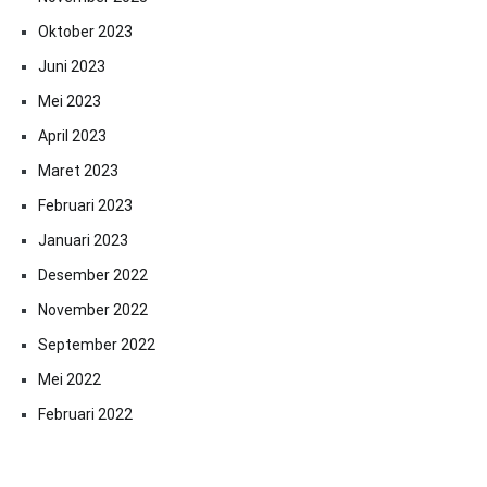
Oktober 2023
Juni 2023
Mei 2023
April 2023
Maret 2023
Februari 2023
Januari 2023
Desember 2022
November 2022
September 2022
Mei 2022
Februari 2022