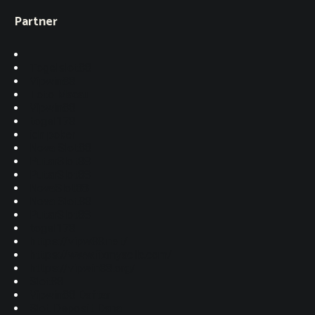
Partner
Togelslot88
Vipwin88
Toto Macau
Vipwin88
togel178
idn poker
Nova Slot88
PutarSlot88
PutarSlot88
NovaSlot88
Nova Slot88
PutarSlot88
togel178
https://vipw88.net/
https://www.fixmyacllc.com/
https://vipwin88.org/
Slot88
Vipwin88 Daftar
Slot Deposit Dana