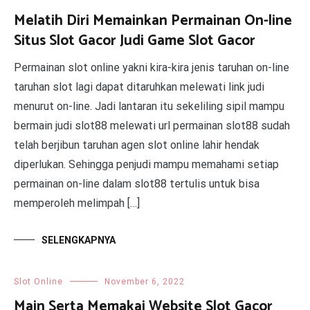
Melatih Diri Memainkan Permainan On-line
Situs Slot Gacor Judi Game Slot Gacor
Permainan slot online yakni kira-kira jenis taruhan on-line
taruhan slot lagi dapat ditaruhkan melewati link judi
menurut on-line. Jadi lantaran itu sekeliling sipil mampu
bermain judi slot88 melewati url permainan slot88 sudah
telah berjibun taruhan agen slot online lahir hendak
diperlukan. Sehingga penjudi mampu memahami setiap
permainan on-line dalam slot88 tertulis untuk bisa
memperoleh melimpah […]
SELENGKAPNYA
Slot Online
November 6, 2022
Main Serta Memakai Website Slot Gacor